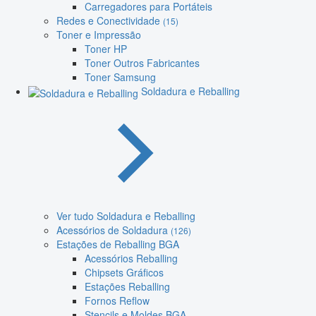
Carregadores para Portáteis
Redes e Conectividade
(15)
Toner e Impressão
Toner HP
Toner Outros Fabricantes
Toner Samsung
Soldadura e Reballing
Ver tudo Soldadura e Reballing
Acessórios de Soldadura
(126)
Estações de Reballing BGA
Acessórios Reballing
Chipsets Gráficos
Estações Reballing
Fornos Reflow
Stencils e Moldes BGA