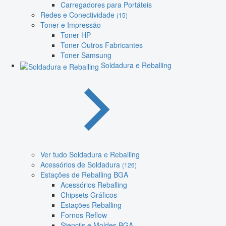
Carregadores para Portáteis
Redes e Conectividade
(15)
Toner e Impressão
Toner HP
Toner Outros Fabricantes
Toner Samsung
Soldadura e Reballing
Ver tudo Soldadura e Reballing
Acessórios de Soldadura
(126)
Estações de Reballing BGA
Acessórios Reballing
Chipsets Gráficos
Estações Reballing
Fornos Reflow
Stencils e Moldes BGA