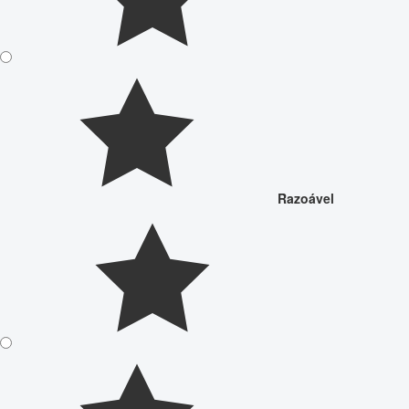
Razoável