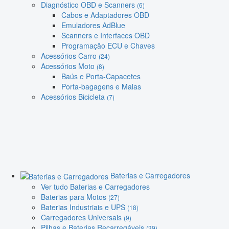
Diagnóstico OBD e Scanners
(6)
Cabos e Adaptadores OBD
Emuladores AdBlue
Scanners e Interfaces OBD
Programação ECU e Chaves
Acessórios Carro
(24)
Acessórios Moto
(8)
Baús e Porta-Capacetes
Porta-bagagens e Malas
Acessórios Bicicleta
(7)
Baterias e Carregadores
Ver tudo Baterias e Carregadores
Baterias para Motos
(27)
Baterias Industriais e UPS
(18)
Carregadores Universais
(9)
Pilhas e Baterias Recarregáveis
(39)