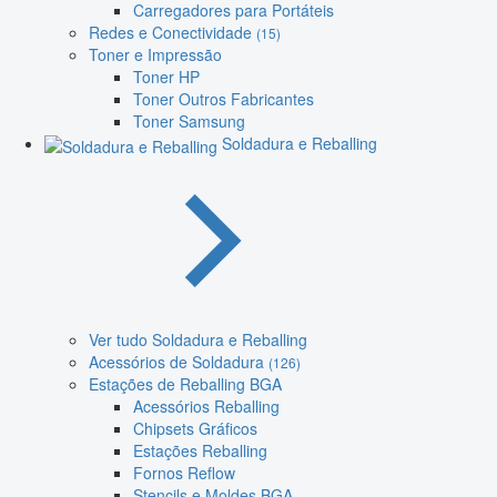
Carregadores para Portáteis
Redes e Conectividade
(15)
Toner e Impressão
Toner HP
Toner Outros Fabricantes
Toner Samsung
Soldadura e Reballing
Ver tudo Soldadura e Reballing
Acessórios de Soldadura
(126)
Estações de Reballing BGA
Acessórios Reballing
Chipsets Gráficos
Estações Reballing
Fornos Reflow
Stencils e Moldes BGA