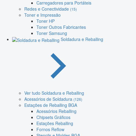
Carregadores para Portáteis
Redes e Conectividade
(15)
Toner e Impressão
Toner HP
Toner Outros Fabricantes
Toner Samsung
Soldadura e Reballing
Ver tudo Soldadura e Reballing
Acessórios de Soldadura
(126)
Estações de Reballing BGA
Acessórios Reballing
Chipsets Gráficos
Estações Reballing
Fornos Reflow
Stencils e Moldes BGA