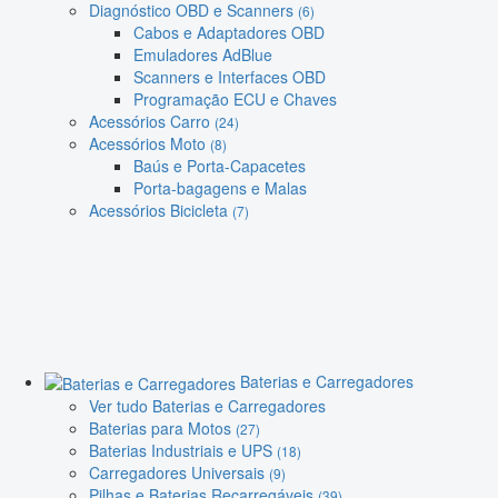
Diagnóstico OBD e Scanners
(6)
Cabos e Adaptadores OBD
Emuladores AdBlue
Scanners e Interfaces OBD
Programação ECU e Chaves
Acessórios Carro
(24)
Acessórios Moto
(8)
Baús e Porta-Capacetes
Porta-bagagens e Malas
Acessórios Bicicleta
(7)
Baterias e Carregadores
Ver tudo Baterias e Carregadores
Baterias para Motos
(27)
Baterias Industriais e UPS
(18)
Carregadores Universais
(9)
Pilhas e Baterias Recarregáveis
(39)