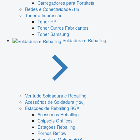
Carregadores para Portáteis
Redes e Conectividade
(15)
Toner e Impressão
Toner HP
Toner Outros Fabricantes
Toner Samsung
Soldadura e Reballing
Ver tudo Soldadura e Reballing
Acessórios de Soldadura
(126)
Estações de Reballing BGA
Acessórios Reballing
Chipsets Gráficos
Estações Reballing
Fornos Reflow
Stencils e Moldes BGA