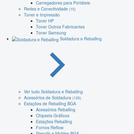
Carregadores para Portáteis
Redes e Conectividade
(15)
Toner e Impressão
Toner HP
Toner Outros Fabricantes
Toner Samsung
Soldadura e Reballing
Ver tudo Soldadura e Reballing
Acessórios de Soldadura
(126)
Estações de Reballing BGA
Acessórios Reballing
Chipsets Gráficos
Estações Reballing
Fornos Reflow
Stencils e Moldes BGA