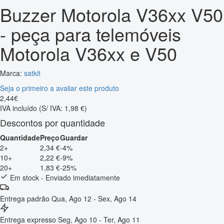
Buzzer Motorola V36xx V50
- peça para telemóveis
Motorola V36xx e V50
Marca:
satkit
Seja o primeiro a avaliar este produto
2
,
44
€
IVA incluído
(S/ IVA: 1,98 €)
Descontos por quantidade
Quantidade
Preço
Guardar
2+
2,34 €
-4%
10+
2,22 €
-9%
20+
1,83 €
-25%
Em stock - Enviado imediatamente
Entrega padrão
Qua, Ago 12 - Sex, Ago 14
Entrega expresso
Seg, Ago 10 - Ter, Ago 11