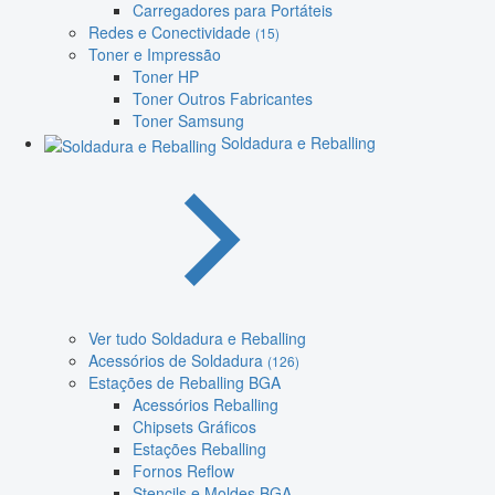
Carregadores para Portáteis
Redes e Conectividade
(15)
Toner e Impressão
Toner HP
Toner Outros Fabricantes
Toner Samsung
Soldadura e Reballing
Ver tudo Soldadura e Reballing
Acessórios de Soldadura
(126)
Estações de Reballing BGA
Acessórios Reballing
Chipsets Gráficos
Estações Reballing
Fornos Reflow
Stencils e Moldes BGA