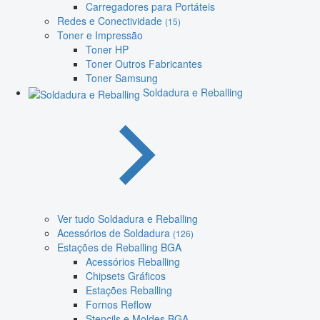
Carregadores para Portáteis
Redes e Conectividade
(15)
Toner e Impressão
Toner HP
Toner Outros Fabricantes
Toner Samsung
Soldadura e Reballing
Ver tudo Soldadura e Reballing
Acessórios de Soldadura
(126)
Estações de Reballing BGA
Acessórios Reballing
Chipsets Gráficos
Estações Reballing
Fornos Reflow
Stencils e Moldes BGA