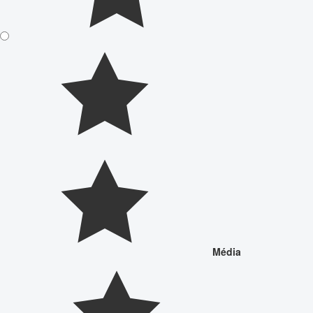
Média