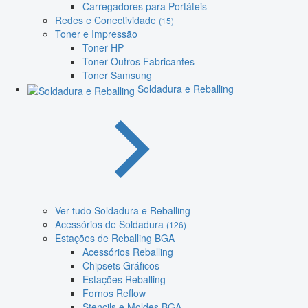
Carregadores para Portáteis
Redes e Conectividade
(15)
Toner e Impressão
Toner HP
Toner Outros Fabricantes
Toner Samsung
Soldadura e Reballing
Ver tudo Soldadura e Reballing
Acessórios de Soldadura
(126)
Estações de Reballing BGA
Acessórios Reballing
Chipsets Gráficos
Estações Reballing
Fornos Reflow
Stencils e Moldes BGA