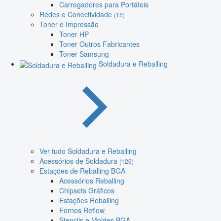
Carregadores para Portáteis
Redes e Conectividade
(15)
Toner e Impressão
Toner HP
Toner Outros Fabricantes
Toner Samsung
Soldadura e Reballing
Ver tudo Soldadura e Reballing
Acessórios de Soldadura
(126)
Estações de Reballing BGA
Acessórios Reballing
Chipsets Gráficos
Estações Reballing
Fornos Reflow
Stencils e Moldes BGA