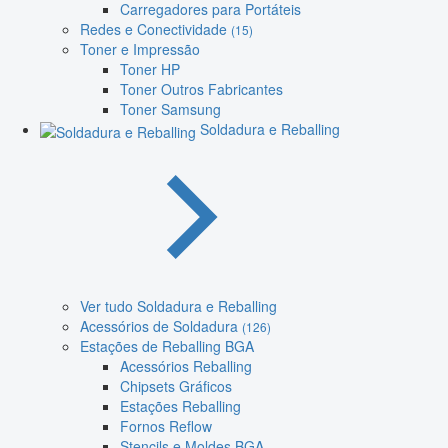
Carregadores para Portáteis
Redes e Conectividade
(15)
Toner e Impressão
Toner HP
Toner Outros Fabricantes
Toner Samsung
Soldadura e Reballing
Ver tudo Soldadura e Reballing
Acessórios de Soldadura
(126)
Estações de Reballing BGA
Acessórios Reballing
Chipsets Gráficos
Estações Reballing
Fornos Reflow
Stencils e Moldes BGA