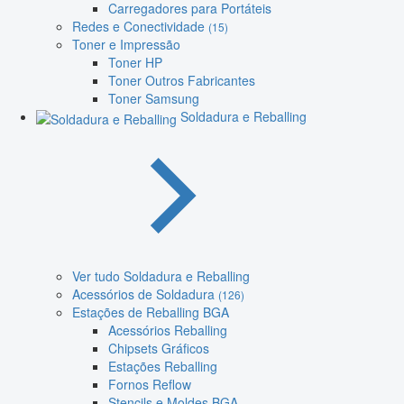
Carregadores para Portáteis
Redes e Conectividade
(15)
Toner e Impressão
Toner HP
Toner Outros Fabricantes
Toner Samsung
Soldadura e Reballing
Ver tudo Soldadura e Reballing
Acessórios de Soldadura
(126)
Estações de Reballing BGA
Acessórios Reballing
Chipsets Gráficos
Estações Reballing
Fornos Reflow
Stencils e Moldes BGA