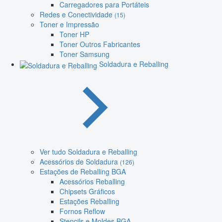
Carregadores para Portáteis
Redes e Conectividade
(15)
Toner e Impressão
Toner HP
Toner Outros Fabricantes
Toner Samsung
Soldadura e Reballing
Ver tudo Soldadura e Reballing
Acessórios de Soldadura
(126)
Estações de Reballing BGA
Acessórios Reballing
Chipsets Gráficos
Estações Reballing
Fornos Reflow
Stencils e Moldes BGA