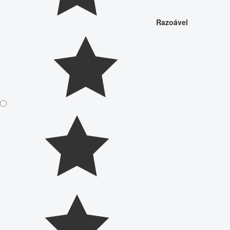
Razoável