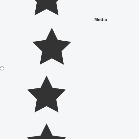
Média