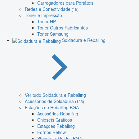
Carregadores para Portáteis
Redes e Conectividade
(15)
Toner e Impressão
Toner HP
Toner Outros Fabricantes
Toner Samsung
Soldadura e Reballing
Ver tudo Soldadura e Reballing
Acessórios de Soldadura
(126)
Estações de Reballing BGA
Acessórios Reballing
Chipsets Gráficos
Estações Reballing
Fornos Reflow
Stencils e Moldes BGA