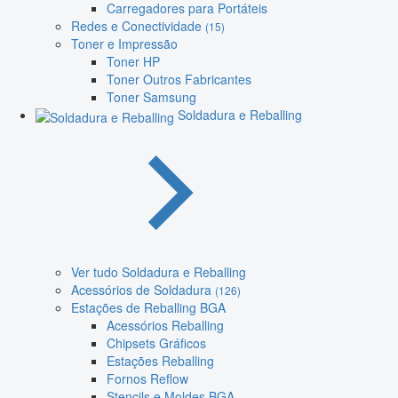
Carregadores para Portáteis
Redes e Conectividade
(15)
Toner e Impressão
Toner HP
Toner Outros Fabricantes
Toner Samsung
Soldadura e Reballing
Ver tudo Soldadura e Reballing
Acessórios de Soldadura
(126)
Estações de Reballing BGA
Acessórios Reballing
Chipsets Gráficos
Estações Reballing
Fornos Reflow
Stencils e Moldes BGA