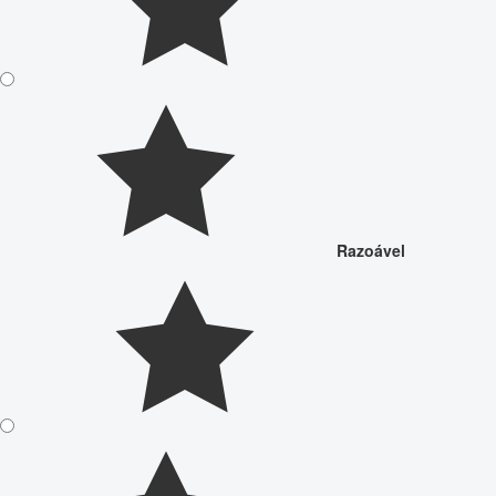
Razoável