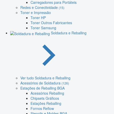
Carregadores para Portáteis
Redes e Conectividade
(15)
Toner e Impressão
Toner HP
Toner Outros Fabricantes
Toner Samsung
Soldadura e Reballing
Ver tudo Soldadura e Reballing
Acessórios de Soldadura
(126)
Estações de Reballing BGA
Acessórios Reballing
Chipsets Gráficos
Estações Reballing
Fornos Reflow
Stencils e Moldes BGA