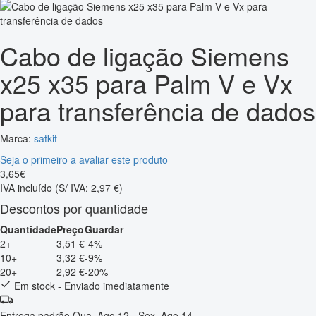
Cabo de ligação Siemens
x25 x35 para Palm V e Vx
para transferência de dados
Marca:
satkit
Seja o primeiro a avaliar este produto
3
,
65
€
IVA incluído
(S/ IVA: 2,97 €)
Descontos por quantidade
Quantidade
Preço
Guardar
2+
3,51 €
-4%
10+
3,32 €
-9%
20+
2,92 €
-20%
Em stock - Enviado imediatamente
Entrega padrão
Qua, Ago 12 - Sex, Ago 14