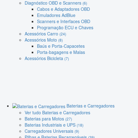
Diagnóstico OBD e Scanners
(6)
Cabos e Adaptadores OBD
Emuladores AdBlue
Scanners e Interfaces OBD
Programação ECU e Chaves
Acessórios Carro
(24)
Acessórios Moto
(8)
Baús e Porta-Capacetes
Porta-bagagens e Malas
Acessórios Bicicleta
(7)
Baterias e Carregadores
Ver tudo Baterias e Carregadores
Baterias para Motos
(27)
Baterias Industriais e UPS
(18)
Carregadores Universais
(9)
Pilhas e Baterias Recarregáveis
(39)