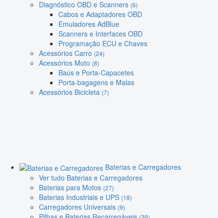
Diagnóstico OBD e Scanners
(6)
Cabos e Adaptadores OBD
Emuladores AdBlue
Scanners e Interfaces OBD
Programação ECU e Chaves
Acessórios Carro
(24)
Acessórios Moto
(8)
Baús e Porta-Capacetes
Porta-bagagens e Malas
Acessórios Bicicleta
(7)
Baterias e Carregadores
Ver tudo Baterias e Carregadores
Baterias para Motos
(27)
Baterias Industriais e UPS
(18)
Carregadores Universais
(9)
Pilhas e Baterias Recarregáveis
(39)