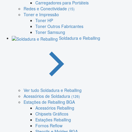
Carregadores para Portáteis
Redes e Conectividade
(15)
Toner e Impressão
Toner HP
Toner Outros Fabricantes
Toner Samsung
Soldadura e Reballing
Ver tudo Soldadura e Reballing
Acessórios de Soldadura
(126)
Estações de Reballing BGA
Acessórios Reballing
Chipsets Gráficos
Estações Reballing
Fornos Reflow
Stencils e Moldes BGA