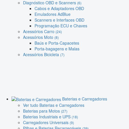
Diagnóstico OBD e Scanners
(6)
Cabos e Adaptadores OBD
Emuladores AdBlue
Scanners e Interfaces OBD
Programação ECU e Chaves
Acessórios Carro
(24)
Acessórios Moto
(8)
Baús e Porta-Capacetes
Porta-bagagens e Malas
Acessórios Bicicleta
(7)
Baterias e Carregadores
Ver tudo Baterias e Carregadores
Baterias para Motos
(27)
Baterias Industriais e UPS
(18)
Carregadores Universais
(9)
Pilhas e Baterias Recarregáveis
(39)