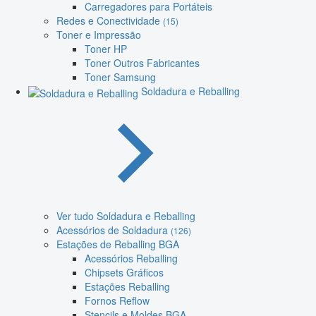
Carregadores para Portáteis
Redes e Conectividade
(15)
Toner e Impressão
Toner HP
Toner Outros Fabricantes
Toner Samsung
Soldadura e Reballing
Ver tudo Soldadura e Reballing
Acessórios de Soldadura
(126)
Estações de Reballing BGA
Acessórios Reballing
Chipsets Gráficos
Estações Reballing
Fornos Reflow
Stencils e Moldes BGA