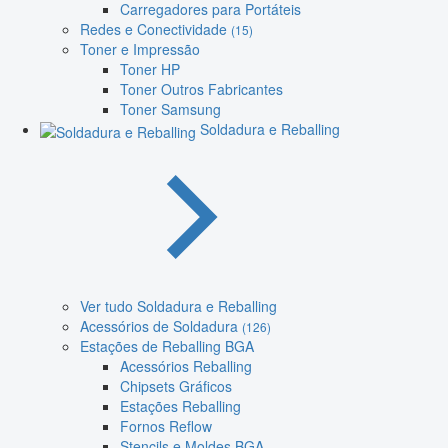
Carregadores para Portáteis
Redes e Conectividade
(15)
Toner e Impressão
Toner HP
Toner Outros Fabricantes
Toner Samsung
Soldadura e Reballing
Ver tudo Soldadura e Reballing
Acessórios de Soldadura
(126)
Estações de Reballing BGA
Acessórios Reballing
Chipsets Gráficos
Estações Reballing
Fornos Reflow
Stencils e Moldes BGA