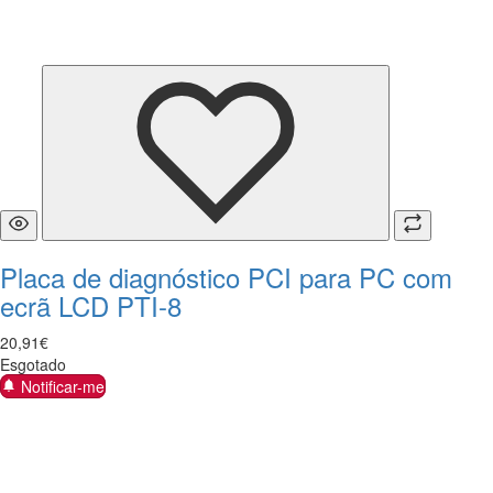
Placa de diagnóstico PCI para PC com
ecrã LCD PTI-8
20
,
91
€
Esgotado
Notificar-me