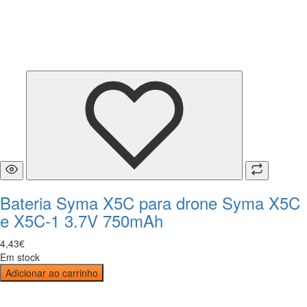
Bateria Syma X5C para drone Syma X5C
e X5C-1 3.7V 750mAh
4
,
43
€
Em stock
Adicionar ao carrinho