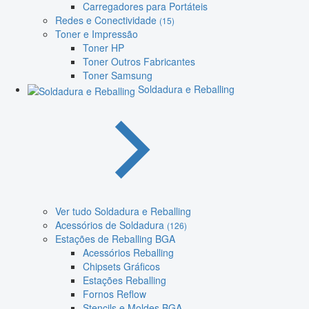
Carregadores para Portáteis
Redes e Conectividade
(15)
Toner e Impressão
Toner HP
Toner Outros Fabricantes
Toner Samsung
Soldadura e Reballing
Ver tudo Soldadura e Reballing
Acessórios de Soldadura
(126)
Estações de Reballing BGA
Acessórios Reballing
Chipsets Gráficos
Estações Reballing
Fornos Reflow
Stencils e Moldes BGA