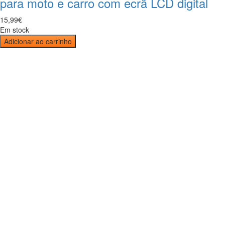
para moto e carro com ecrã LCD digital
15
,
99
€
Em stock
Adicionar ao carrinho