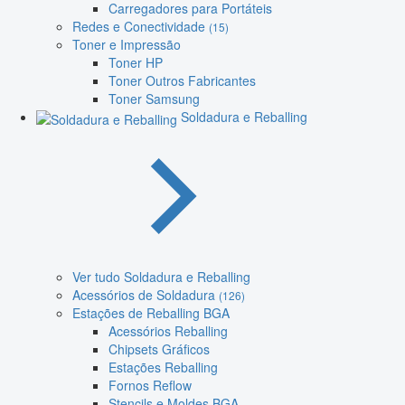
Carregadores para Portáteis
Redes e Conectividade
(15)
Toner e Impressão
Toner HP
Toner Outros Fabricantes
Toner Samsung
Soldadura e Reballing
Ver tudo Soldadura e Reballing
Acessórios de Soldadura
(126)
Estações de Reballing BGA
Acessórios Reballing
Chipsets Gráficos
Estações Reballing
Fornos Reflow
Stencils e Moldes BGA