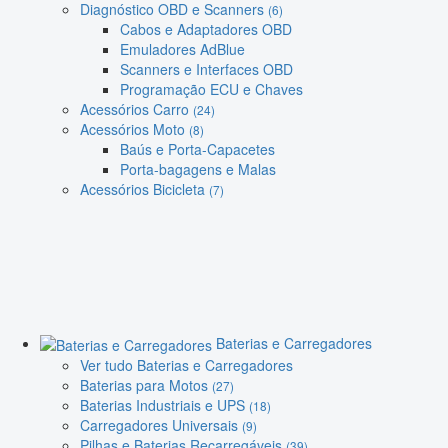
Diagnóstico OBD e Scanners
(6)
Cabos e Adaptadores OBD
Emuladores AdBlue
Scanners e Interfaces OBD
Programação ECU e Chaves
Acessórios Carro
(24)
Acessórios Moto
(8)
Baús e Porta-Capacetes
Porta-bagagens e Malas
Acessórios Bicicleta
(7)
Baterias e Carregadores
Ver tudo Baterias e Carregadores
Baterias para Motos
(27)
Baterias Industriais e UPS
(18)
Carregadores Universais
(9)
Pilhas e Baterias Recarregáveis
(39)