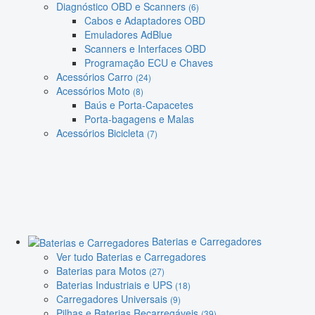
Diagnóstico OBD e Scanners
(6)
Cabos e Adaptadores OBD
Emuladores AdBlue
Scanners e Interfaces OBD
Programação ECU e Chaves
Acessórios Carro
(24)
Acessórios Moto
(8)
Baús e Porta-Capacetes
Porta-bagagens e Malas
Acessórios Bicicleta
(7)
Baterias e Carregadores
Ver tudo Baterias e Carregadores
Baterias para Motos
(27)
Baterias Industriais e UPS
(18)
Carregadores Universais
(9)
Pilhas e Baterias Recarregáveis
(39)