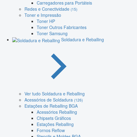
Carregadores para Portáteis
Redes e Conectividade
(15)
Toner e Impressão
Toner HP
Toner Outros Fabricantes
Toner Samsung
Soldadura e Reballing
Ver tudo Soldadura e Reballing
Acessórios de Soldadura
(126)
Estações de Reballing BGA
Acessórios Reballing
Chipsets Gráficos
Estações Reballing
Fornos Reflow
Stencils e Moldes BGA