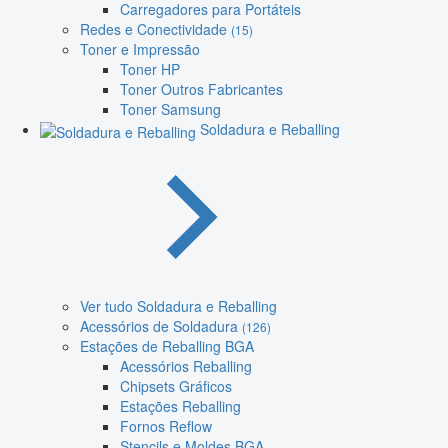
Carregadores para Portáteis
Redes e Conectividade
(15)
Toner e Impressão
Toner HP
Toner Outros Fabricantes
Toner Samsung
Soldadura e Reballing
Ver tudo Soldadura e Reballing
Acessórios de Soldadura
(126)
Estações de Reballing BGA
Acessórios Reballing
Chipsets Gráficos
Estações Reballing
Fornos Reflow
Stencils e Moldes BGA