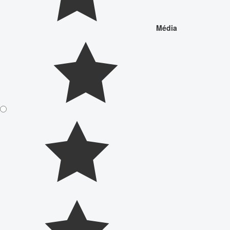
Média