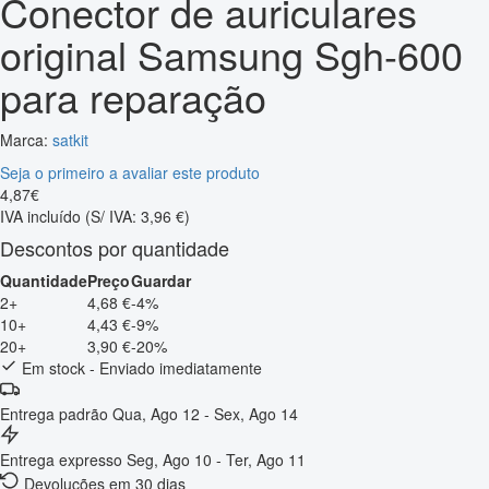
Conector de auriculares
original Samsung Sgh-600
para reparação
Marca:
satkit
Seja o primeiro a avaliar este produto
4
,
87
€
IVA incluído
(S/ IVA: 3,96 €)
Descontos por quantidade
Quantidade
Preço
Guardar
2+
4,68 €
-4%
10+
4,43 €
-9%
20+
3,90 €
-20%
Em stock - Enviado imediatamente
Entrega padrão
Qua, Ago 12 - Sex, Ago 14
Entrega expresso
Seg, Ago 10 - Ter, Ago 11
Devoluções em 30 dias