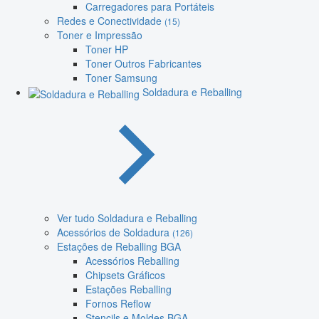
Carregadores para Portáteis
Redes e Conectividade
(15)
Toner e Impressão
Toner HP
Toner Outros Fabricantes
Toner Samsung
Soldadura e Reballing
Ver tudo Soldadura e Reballing
Acessórios de Soldadura
(126)
Estações de Reballing BGA
Acessórios Reballing
Chipsets Gráficos
Estações Reballing
Fornos Reflow
Stencils e Moldes BGA