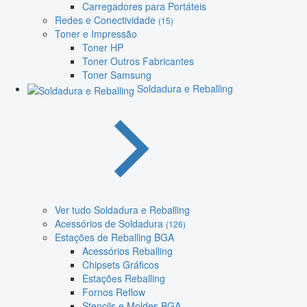
Carregadores para Portáteis
Redes e Conectividade
(15)
Toner e Impressão
Toner HP
Toner Outros Fabricantes
Toner Samsung
Soldadura e Reballing
Ver tudo Soldadura e Reballing
Acessórios de Soldadura
(126)
Estações de Reballing BGA
Acessórios Reballing
Chipsets Gráficos
Estações Reballing
Fornos Reflow
Stencils e Moldes BGA