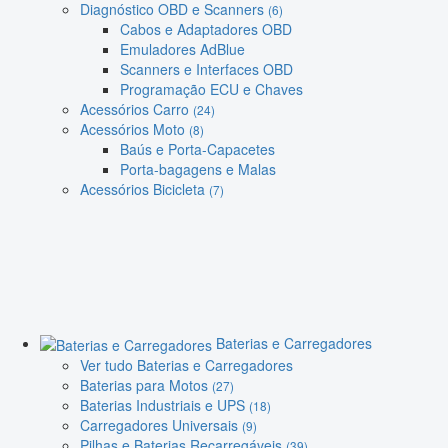
Diagnóstico OBD e Scanners
(6)
Cabos e Adaptadores OBD
Emuladores AdBlue
Scanners e Interfaces OBD
Programação ECU e Chaves
Acessórios Carro
(24)
Acessórios Moto
(8)
Baús e Porta-Capacetes
Porta-bagagens e Malas
Acessórios Bicicleta
(7)
Baterias e Carregadores
Ver tudo Baterias e Carregadores
Baterias para Motos
(27)
Baterias Industriais e UPS
(18)
Carregadores Universais
(9)
Pilhas e Baterias Recarregáveis
(39)