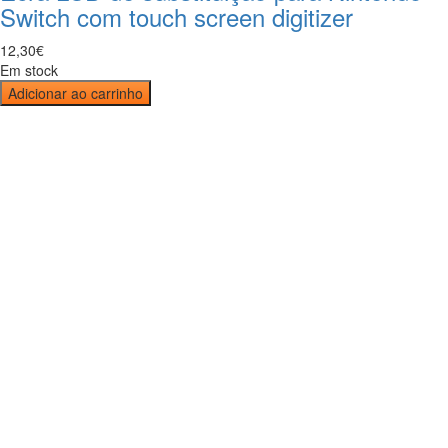
Switch com touch screen digitizer
12
,
30
€
Em stock
Adicionar ao carrinho