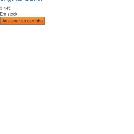
3
,
44
€
Em stock
Adicionar ao carrinho