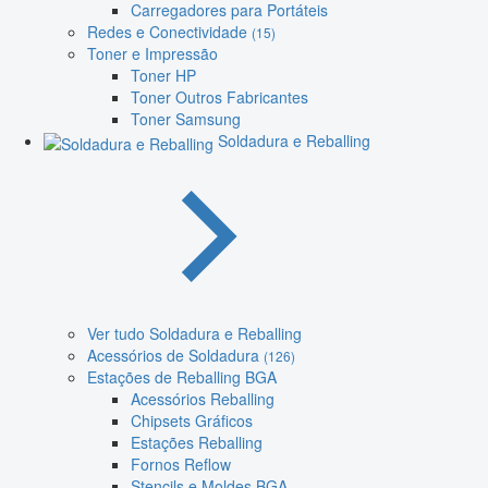
Carregadores para Portáteis
Redes e Conectividade
(15)
Toner e Impressão
Toner HP
Toner Outros Fabricantes
Toner Samsung
Soldadura e Reballing
Ver tudo Soldadura e Reballing
Acessórios de Soldadura
(126)
Estações de Reballing BGA
Acessórios Reballing
Chipsets Gráficos
Estações Reballing
Fornos Reflow
Stencils e Moldes BGA