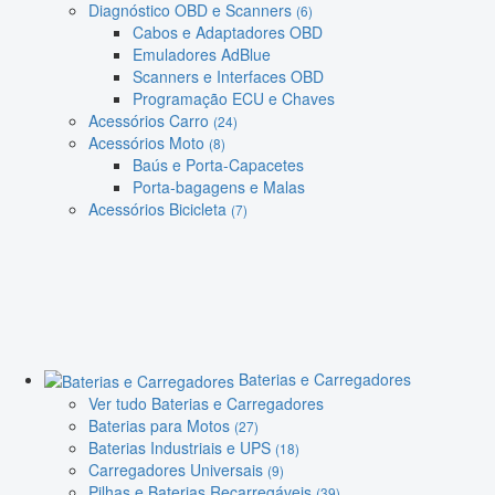
Diagnóstico OBD e Scanners
(6)
Cabos e Adaptadores OBD
Emuladores AdBlue
Scanners e Interfaces OBD
Programação ECU e Chaves
Acessórios Carro
(24)
Acessórios Moto
(8)
Baús e Porta-Capacetes
Porta-bagagens e Malas
Acessórios Bicicleta
(7)
Baterias e Carregadores
Ver tudo Baterias e Carregadores
Baterias para Motos
(27)
Baterias Industriais e UPS
(18)
Carregadores Universais
(9)
Pilhas e Baterias Recarregáveis
(39)