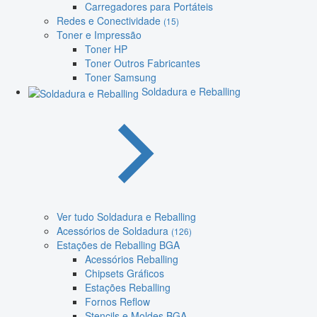
Carregadores para Portáteis
Redes e Conectividade
(15)
Toner e Impressão
Toner HP
Toner Outros Fabricantes
Toner Samsung
Soldadura e Reballing
Ver tudo Soldadura e Reballing
Acessórios de Soldadura
(126)
Estações de Reballing BGA
Acessórios Reballing
Chipsets Gráficos
Estações Reballing
Fornos Reflow
Stencils e Moldes BGA