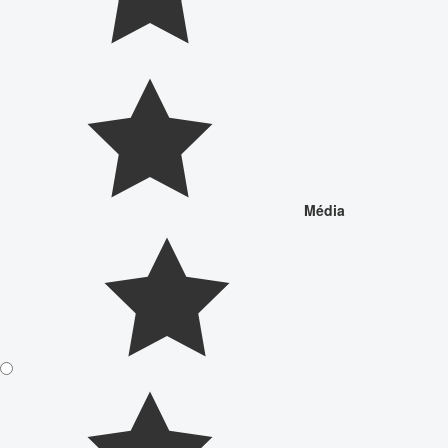
Média