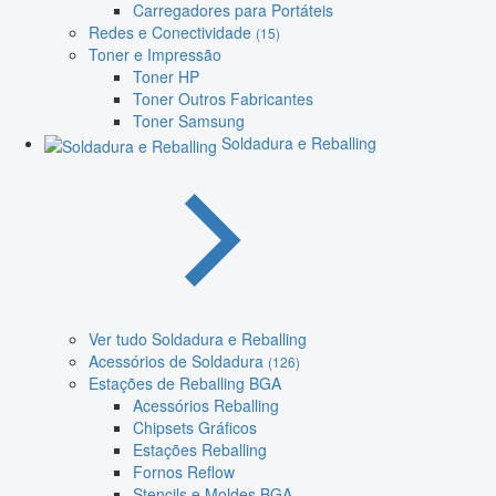
Carregadores para Portáteis
Redes e Conectividade
(15)
Toner e Impressão
Toner HP
Toner Outros Fabricantes
Toner Samsung
Soldadura e Reballing
Ver tudo Soldadura e Reballing
Acessórios de Soldadura
(126)
Estações de Reballing BGA
Acessórios Reballing
Chipsets Gráficos
Estações Reballing
Fornos Reflow
Stencils e Moldes BGA