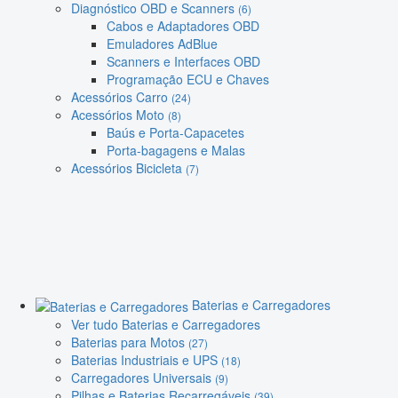
Diagnóstico OBD e Scanners
(6)
Cabos e Adaptadores OBD
Emuladores AdBlue
Scanners e Interfaces OBD
Programação ECU e Chaves
Acessórios Carro
(24)
Acessórios Moto
(8)
Baús e Porta-Capacetes
Porta-bagagens e Malas
Acessórios Bicicleta
(7)
Baterias e Carregadores
Ver tudo Baterias e Carregadores
Baterias para Motos
(27)
Baterias Industriais e UPS
(18)
Carregadores Universais
(9)
Pilhas e Baterias Recarregáveis
(39)