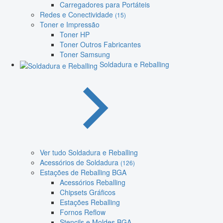
Carregadores para Portáteis
Redes e Conectividade
(15)
Toner e Impressão
Toner HP
Toner Outros Fabricantes
Toner Samsung
Soldadura e Reballing
Ver tudo Soldadura e Reballing
Acessórios de Soldadura
(126)
Estações de Reballing BGA
Acessórios Reballing
Chipsets Gráficos
Estações Reballing
Fornos Reflow
Stencils e Moldes BGA