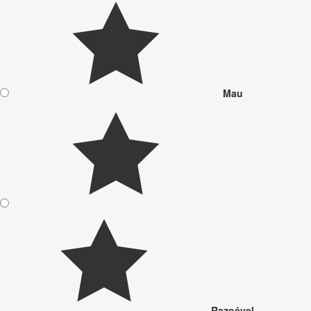
Mau
Razoável