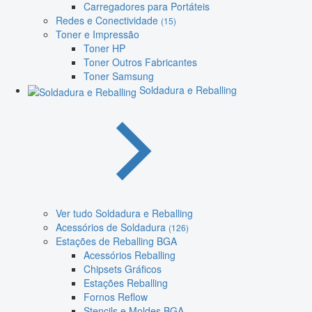
Carregadores para Portáteis
Redes e Conectividade
(15)
Toner e Impressão
Toner HP
Toner Outros Fabricantes
Toner Samsung
Soldadura e Reballing
Ver tudo Soldadura e Reballing
Acessórios de Soldadura
(126)
Estações de Reballing BGA
Acessórios Reballing
Chipsets Gráficos
Estações Reballing
Fornos Reflow
Stencils e Moldes BGA