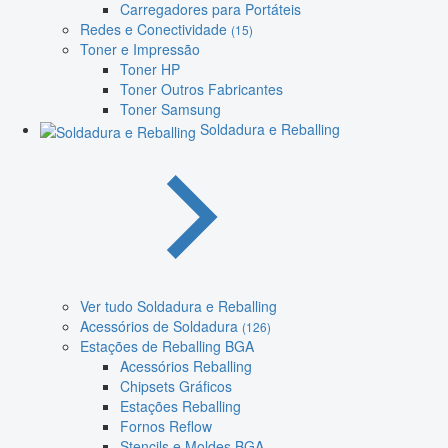
Carregadores para Portáteis
Redes e Conectividade
(15)
Toner e Impressão
Toner HP
Toner Outros Fabricantes
Toner Samsung
Soldadura e Reballing
Ver tudo Soldadura e Reballing
Acessórios de Soldadura
(126)
Estações de Reballing BGA
Acessórios Reballing
Chipsets Gráficos
Estações Reballing
Fornos Reflow
Stencils e Moldes BGA