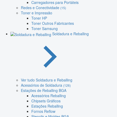
Carregadores para Portáteis
Redes e Conectividade
(15)
Toner e Impressão
Toner HP
Toner Outros Fabricantes
Toner Samsung
Soldadura e Reballing
Ver tudo Soldadura e Reballing
Acessórios de Soldadura
(126)
Estações de Reballing BGA
Acessórios Reballing
Chipsets Gráficos
Estações Reballing
Fornos Reflow
Stencils e Moldes BGA