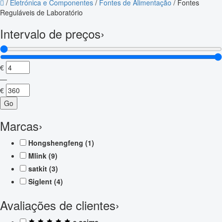
/
Eletrónica e Componentes
/
Fontes de Alimentação
/
Fontes
Reguláveis de Laboratório
Intervalo de preços
›
€
—
€
Go
Marcas
›
Hongshengfeng
(1)
Mlink
(9)
satkit
(3)
Siglent
(4)
Avaliações de clientes
›
e acima