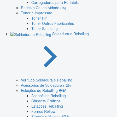
Carregadores para Portáteis
Redes e Conectividade
(15)
Toner e Impressão
Toner HP
Toner Outros Fabricantes
Toner Samsung
Soldadura e Reballing
Ver tudo Soldadura e Reballing
Acessórios de Soldadura
(126)
Estações de Reballing BGA
Acessórios Reballing
Chipsets Gráficos
Estações Reballing
Fornos Reflow
Stencils e Moldes BGA