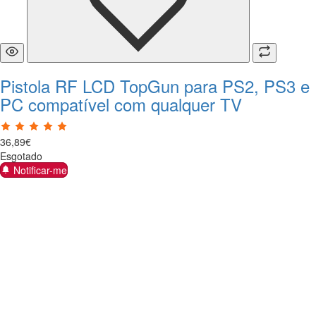
Pistola RF LCD TopGun para PS2, PS3 e
PC compatível com qualquer TV
36
,
89
€
Esgotado
Notificar-me