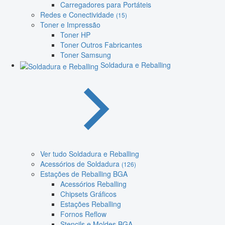
Carregadores para Portáteis
Redes e Conectividade
(15)
Toner e Impressão
Toner HP
Toner Outros Fabricantes
Toner Samsung
Soldadura e Reballing
Ver tudo Soldadura e Reballing
Acessórios de Soldadura
(126)
Estações de Reballing BGA
Acessórios Reballing
Chipsets Gráficos
Estações Reballing
Fornos Reflow
Stencils e Moldes BGA