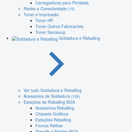
Carregadores para Portáteis
Redes e Conectividade
(15)
Toner e Impressão
Toner HP
Toner Outros Fabricantes
Toner Samsung
Soldadura e Reballing
Ver tudo Soldadura e Reballing
Acessórios de Soldadura
(126)
Estações de Reballing BGA
Acessórios Reballing
Chipsets Gráficos
Estações Reballing
Fornos Reflow
Stencils e Moldes BGA