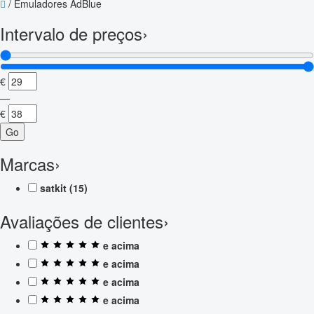
/
Emuladores AdBlue
Intervalo de preços
›
€
—
€
Go
Marcas
›
satkit
(15)
Avaliações de clientes
›
e acima
e acima
e acima
e acima