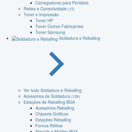
Carregadores para Portáteis
Redes e Conectividade
(15)
Toner e Impressão
Toner HP
Toner Outros Fabricantes
Toner Samsung
Soldadura e Reballing
Ver tudo Soldadura e Reballing
Acessórios de Soldadura
(126)
Estações de Reballing BGA
Acessórios Reballing
Chipsets Gráficos
Estações Reballing
Fornos Reflow
Stencils e Moldes BGA