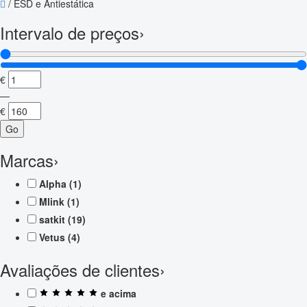
/
ESD e Antiestática
Intervalo de preços
›
€
—
€
Go
Marcas
›
Alpha
(1)
Mlink
(1)
satkit
(19)
Vetus
(4)
Avaliações de clientes
›
e acima