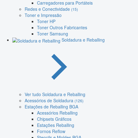
Carregadores para Portáteis
Redes e Conectividade
(15)
Toner e Impressão
Toner HP
Toner Outros Fabricantes
Toner Samsung
Soldadura e Reballing
Ver tudo Soldadura e Reballing
Acessórios de Soldadura
(126)
Estações de Reballing BGA
Acessórios Reballing
Chipsets Gráficos
Estações Reballing
Fornos Reflow
Stencils e Moldes BGA