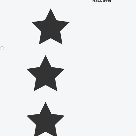
Razoável