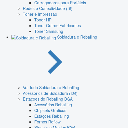
Carregadores para Portáteis
Redes e Conectividade
(15)
Toner e Impressão
Toner HP
Toner Outros Fabricantes
Toner Samsung
Soldadura e Reballing
Ver tudo Soldadura e Reballing
Acessórios de Soldadura
(126)
Estações de Reballing BGA
Acessórios Reballing
Chipsets Gráficos
Estações Reballing
Fornos Reflow
Stencils e Moldes BGA