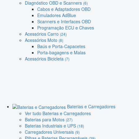
Diagnóstico OBD e Scanners
(6)
Cabos e Adaptadores OBD
Emuladores AdBlue
Scanners e Interfaces OBD
Programação ECU e Chaves
Acessórios Carro
(24)
Acessórios Moto
(8)
Baús e Porta-Capacetes
Porta-bagagens e Malas
Acessórios Bicicleta
(7)
Baterias e Carregadores
Ver tudo Baterias e Carregadores
Baterias para Motos
(27)
Baterias Industriais e UPS
(18)
Carregadores Universais
(9)
Pilhas e Baterias Recarregáveis
(39)