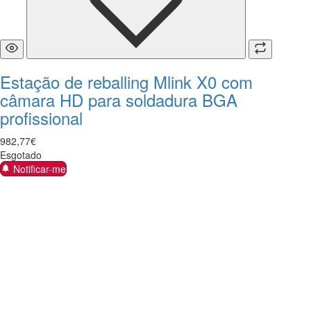
Estação de reballing Mlink X0 com
câmara HD para soldadura BGA
profissional
982
,
77
€
Esgotado
Notificar-me