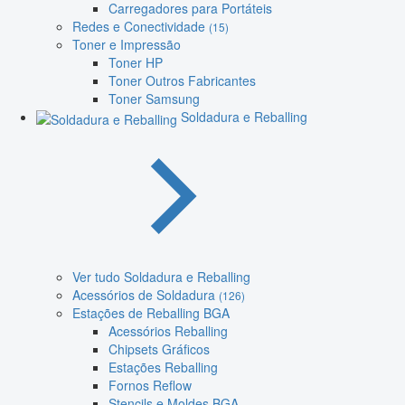
Carregadores para Portáteis
Redes e Conectividade
(15)
Toner e Impressão
Toner HP
Toner Outros Fabricantes
Toner Samsung
Soldadura e Reballing
Ver tudo Soldadura e Reballing
Acessórios de Soldadura
(126)
Estações de Reballing BGA
Acessórios Reballing
Chipsets Gráficos
Estações Reballing
Fornos Reflow
Stencils e Moldes BGA